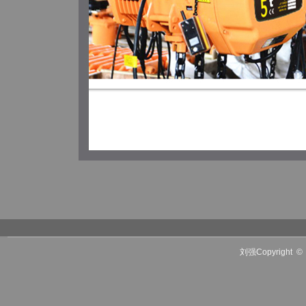
刘强Copyright
©