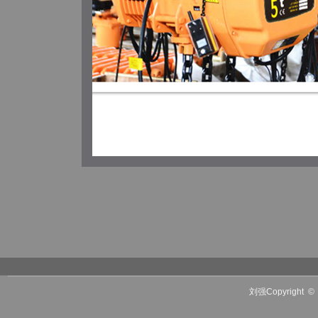
刘强Copyright
©