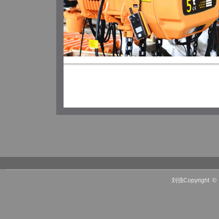
刘强Copyright
©