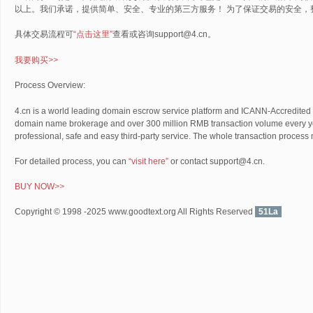
以上。我们承诺，提供简单、安全、专业的第三方服务！ 为了保证交易的安全，
具体交易流程可
“点击这里”
查看或咨询support@4.cn。
我要购买
>>
Process Overview:
4.cn is a world leading domain escrow service platform and ICANN-Accredited R
domain name brokerage and over 300 million RMB transaction volume every ye
professional, safe and easy third-party service. The whole transaction process
For detailed process, you can
“visit here”
or contact support@4.cn.
BUY NOW
>>
Copyright © 1998 -2025 www.goodtext.org All Rights Reserved
51La