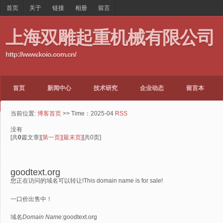
首页
关于
链接
相册
留言
上海双雕起重机械有限公司
http://www.koio.com.cn/
首页
新闻中心
技术研究
企业动态
留言本
当前位置:
博客首页
>> Time：2025-04
RSS
没有
[共
0
篇文章]
[第一页]
[最末页]
[共0页]
goodtext.org
您正在访问的域名可以转让!This domain name is for sale!
一口价出售中！
域名
Domain Name:
goodtext.org