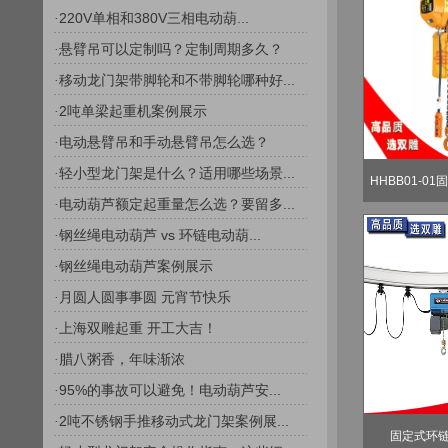
220V单相和380V三相电动葫...
·
悬臂吊可以定制吗？定制周期多久？
·
移动龙门架带脚轮和不带脚轮哪种好...
·
2吨单梁起重机案例展示
·
电动悬臂吊和手动悬臂吊怎么选？
·
轻小型龙门架是什么？适用哪些场景...
·
HHBB01-01
电动葫芦额定起重量怎么选？要留多...
·
钢丝绳电动葫芦 vs 环链电动葫...
·
钢丝绳电动葫芦案例展示
·
月圆人圆事事圆 元宵节快乐
·
上海双雕起重 开工大吉！
·
腊八粥香，年味渐浓
·
95%的事故可以避免！电动葫芦安...
·
2吨不锈钢手推移动式龙门架案例展...
·
固定式环