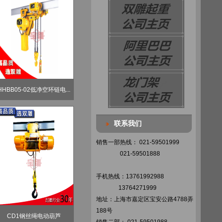
HHBB05-02低净空环链电...
联系我们
销售一部热线： 021-59501999
021-59501888
手机热线：13761992988
13764271999
地址：上海市嘉定区宝安公路4788弄
188号
CD1钢丝绳电动葫芦